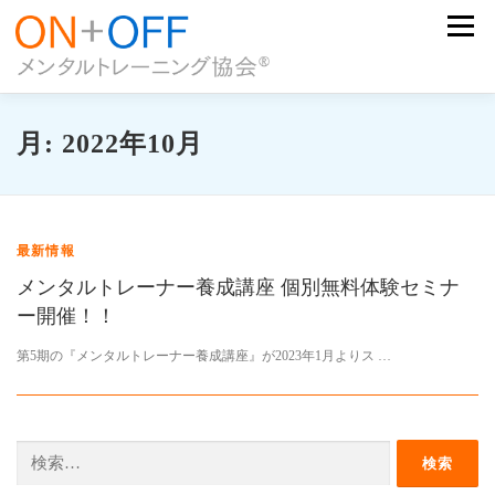
コ
メニュー
ン
テ
ン
ツ
ON+OFFメンタルトレーニングとは
協会について
へ
養成講座について
事例＆成果
月:
2022年10月
ス
登録認定トレーナー
登録認定トレーナー/受講生の声
キ
お問い合わせ
ッ
プ
最新情報
メンタルトレーナー養成講座 個別無料体験セミナ
ー開催！！
第5期の『メンタルトレーナー養成講座』が2023年1月よりス …
検
索: